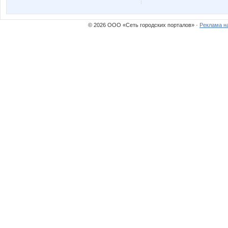
MamaNT
Mamay
© 2026 ООО «Сеть городских порталов» ·
Реклама н
NASIK
Nade
Nayada3881
Nice
PELIKAN
Pris
VerukSa
YelenaS