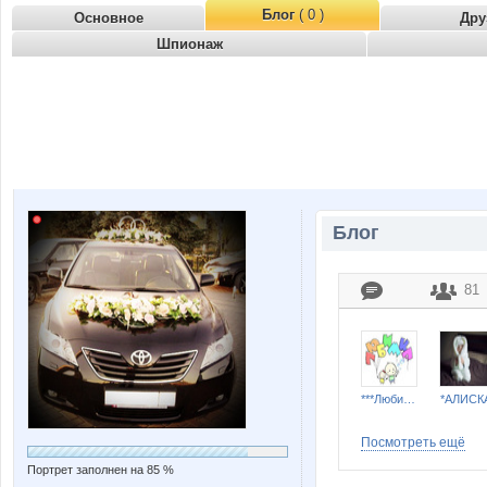
Блог
( 0 )
Основное
Дру
Шпионаж
Блог
81
***Любимка***
*АЛИСК
Посмотреть ещё
Портрет заполнен на 85 %