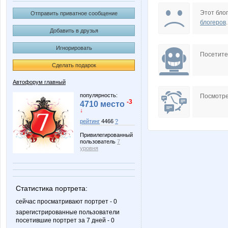
Aleva
AliShar
Этот блог
Отправить приватное сообщение
блогеров
.
Добавить в друзья
Игнорировать
COSMETOLOGY
Ca
Посетит
Сделать подарок
Автофорум главный
Dream86
Freew
популярность:
Посмотре
-3
4710 место
↓
рейтинг
4466
?
Привилегированный
Kcenya
Kinelie
пользователь
7
уровня
LanaNN
Latona
Статистика портрета:
сейчас просматривают портрет - 0
зарегистрированные пользователи
посетившие портрет за 7 дней - 0